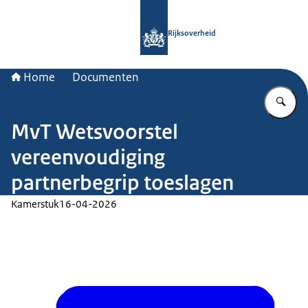
Naar de homepage van Rijksoverheid
Rijksoverheid
Home
Documenten
Vu
MvT Wetsvoorstel
vereenvoudiging
partnerbegrip toeslagen
Kamerstuk
16-04-2026