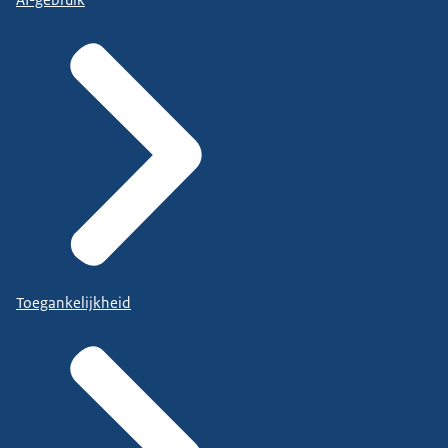
AI-gebruik
Toegankelijkheid