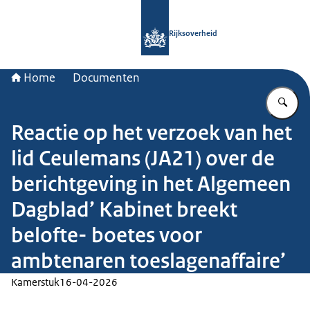
Naar de homepage van Rijksoverheid
Rijksoverheid
Home
Documenten
Vu
Reactie op het verzoek van het
lid Ceulemans (JA21) over de
berichtgeving in het Algemeen
Dagblad’ Kabinet breekt
belofte- boetes voor
ambtenaren toeslagenaffaire’
Kamerstuk
16-04-2026