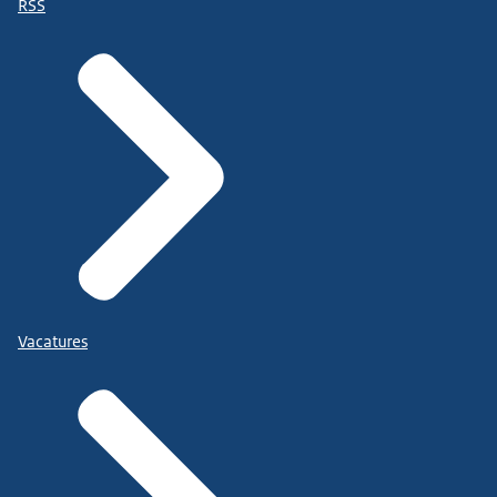
RSS
Vacatures