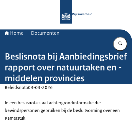
Naar de homepage van Rijksoverheid
Rijksoverheid
Home
Documenten
Vu
Beslisnota bij Aanbiedingsbrief
rapport over natuurtaken en -
middelen provincies
Beleidsnota
03-04-2026
In een beslisnota staat achtergrondinformatie die
bewindspersonen gebruiken bij de besluitvorming over een
Kamerstuk.