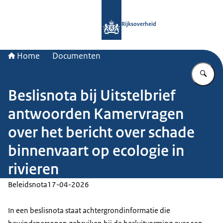
Naar de homepage van Rijksoverheid
Rijksoverheid
Home
Documenten
Vu
Beslisnota bij Uitstelbrief
antwoorden Kamervragen
over het bericht over schade
binnenvaart op ecologie in
rivieren
Beleidsnota
17-04-2026
In een beslisnota staat achtergrondinformatie die