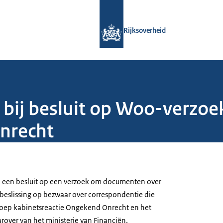
Naar de homepage van Rijksoverheid
Rijksoverheid
bij besluit op Woo-verzoek
nrecht
j een besluit op een verzoek om documenten over
beslissing op bezwaar over correspondentie die
roep kabinetsreactie Ongekend Onrecht en het
rover van het ministerie van Financiën.