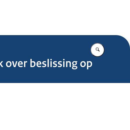
.nl
Vul in wat u z
 over beslissing op