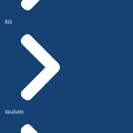
RSS
Vacatures