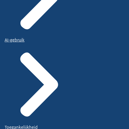
AI-gebruik
Toegankelijkheid