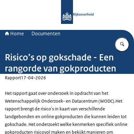
Naar de homepage van Rijksoverheid
Rijksoverheid
Home
Documenten
Vu
Risico’s op gokschade - Een
rangorde van gokproducten
Rapport
17-04-2026
Het rapport gaat over onderzoek in opdracht van het
Wetenschappelijk Onderzoek- en Datacentrum (WODC).Het
rapport brengt de risico's in kaart van verschillende
landgebonden en online gokproducten die kunnen leiden tot
gokschade. Het onderzoekt welke kenmerken specifiek online
gokproducten risicovol maken en bekijkt manieren om