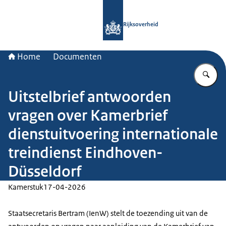
Naar de homepage van Rijksoverheid
Rijksoverheid
Home
Documenten
Vu
Uitstelbrief antwoorden
vragen over Kamerbrief
dienstuitvoering internationale
treindienst Eindhoven-
Düsseldorf
Kamerstuk
17-04-2026
Staatsecretaris Bertram (IenW) stelt de toezending uit van de