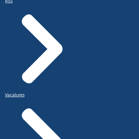
RSS
Vacatures