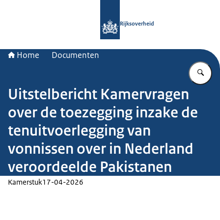
Naar de homepage van Rijksoverheid
Rijksoverheid
Home
Documenten
Vu
Uitstelbericht Kamervragen
over de toezegging inzake de
tenuitvoerlegging van
vonnissen over in Nederland
veroordeelde Pakistanen
Kamerstuk
17-04-2026