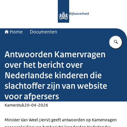
Naar de homepage van Rijksoverheid
Rijksoverheid
Home
Documenten
Vu
Antwoorden Kamervragen
over het bericht over
Nederlandse kinderen die
slachtoffer zijn van website
voor afpersers
Kamerstuk
20-04-2026
Minister Van Weel (JenV) geeft antwoorden op Kamervragen