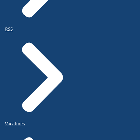
RSS
Vacatures