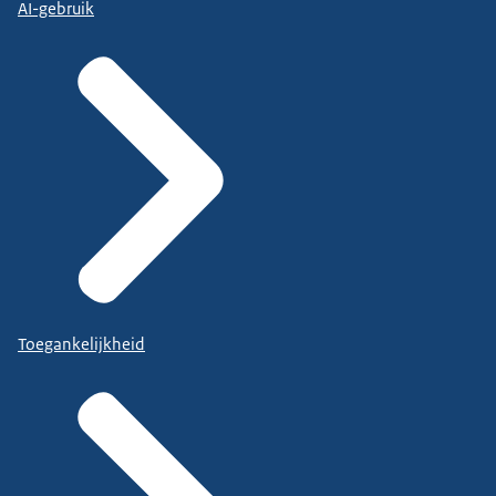
AI-gebruik
Toegankelijkheid