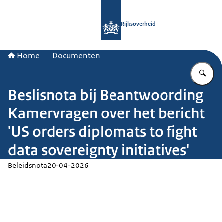
Naar de homepage van Rijksoverheid
Rijksoverheid
Home
Documenten
Vu
Beslisnota bij Beantwoording
Kamervragen over het bericht
'US orders diplomats to fight
data sovereignty initiatives'
Beleidsnota
20-04-2026