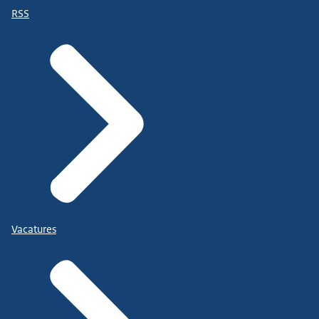
RSS
Vacatures