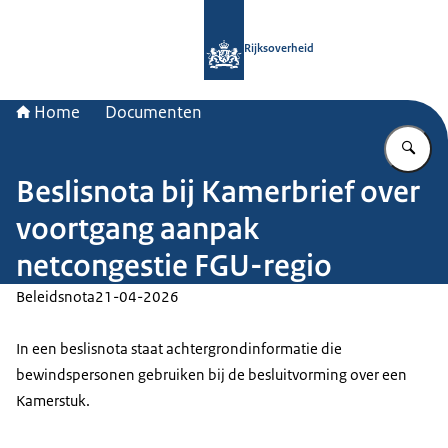
Naar de homepage van Rijksoverheid
Rijksoverheid
Home
Documenten
Vu
Beslisnota bij Kamerbrief over
voortgang aanpak
netcongestie FGU-regio
Beleidsnota
21-04-2026
In een beslisnota staat achtergrondinformatie die
bewindspersonen gebruiken bij de besluitvorming over een
Kamerstuk.