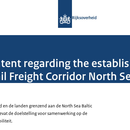
Naar de homepage van Rijksoverheid
Rijksoverheid
intent regarding the establ
l Freight Corridor North Se
d en de landen grenzend aan de North Sea Baltic
 bevat de doelstelling voor samenwerking op de
iliteit.