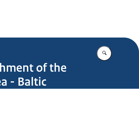
.nl
Vul in wat u z
ishment of the
a - Baltic