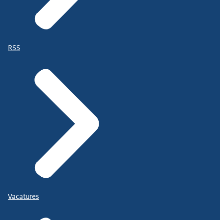
RSS
Vacatures