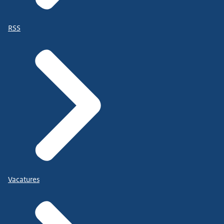
RSS
Vacatures