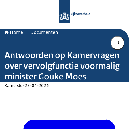
Naar de homepage van Rijksoverheid
Rijksoverheid
Home
Documenten
Vu
Antwoorden op Kamervragen
over vervolgfunctie voormalig
minister Gouke Moes
Kamerstuk
23-04-2026