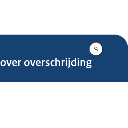
.nl
Vul in wat u z
over overschrijding