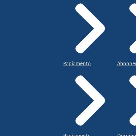
Papiamento
Abonne
Papiamentu
Docume