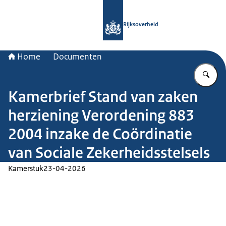
Naar de homepage van Rijksoverheid
Rijksoverheid
Home
Documenten
Vu
Kamerbrief Stand van zaken
herziening Verordening 883
2004 inzake de Coördinatie
van Sociale Zekerheidsstelsels
Kamerstuk
23-04-2026