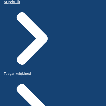
AI-gebruik
Toegankelijkheid