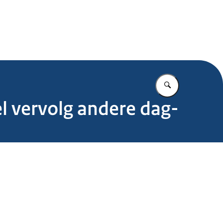
.nl
Vul in wat u z
el vervolg andere dag-