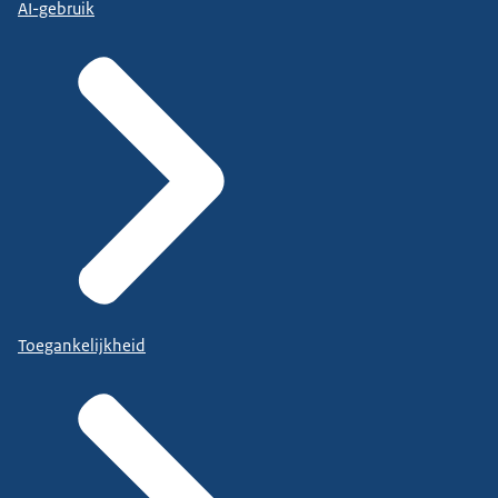
AI-gebruik
Toegankelijkheid