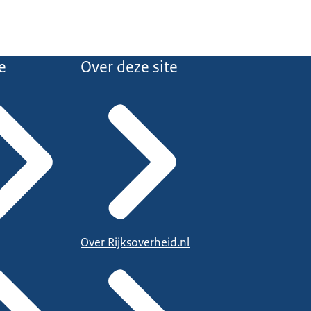
e
Over deze site
Over Rijksoverheid.nl