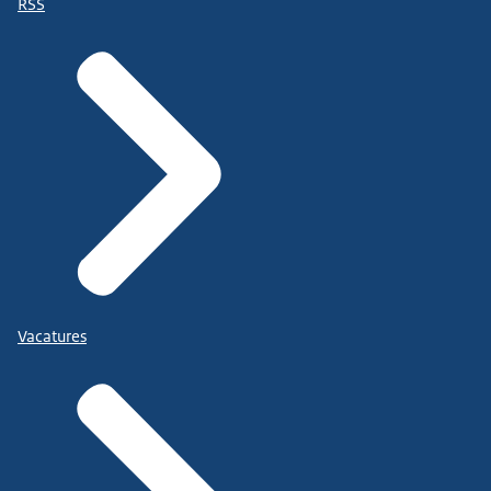
RSS
Vacatures