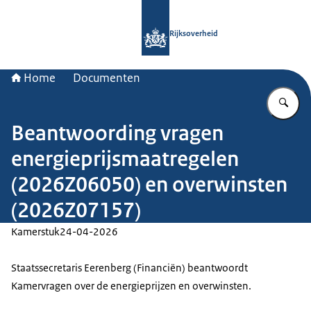
Naar de homepage van Rijksoverheid
Rijksoverheid
Home
Documenten
Vu
Beantwoording vragen
energieprijsmaatregelen
(2026Z06050) en overwinsten
(2026Z07157)
Kamerstuk
24-04-2026
Staatssecretaris Eerenberg (Financiën) beantwoordt
Kamervragen over de energieprijzen en overwinsten.