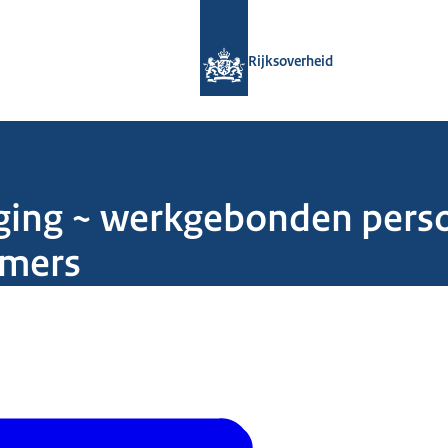
Naar de homepage van Rijksoverheid
Rijksoverheid
ziging ~ werkgebonden pers
emers