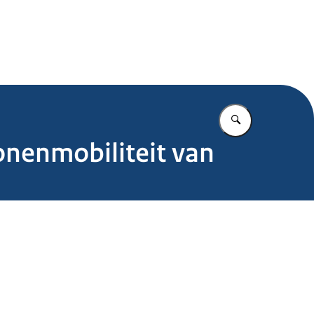
.nl
Vul in wat u z
onenmobiliteit van