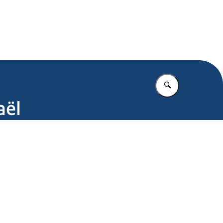
.nl
Vul in wat u z
aël