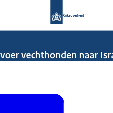
Naar de homepage van Rijksoverheid
Rijksoverheid
tvoer vechthonden naar Isr