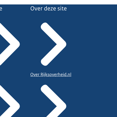
e
Over deze site
Over Rijksoverheid.nl