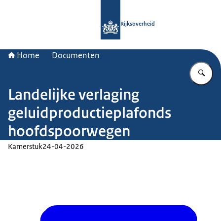
Naar de homepage van Rijksoverheid
Rijksoverheid
Home
Documenten
Vu
Landelijke verlaging
geluidproductieplafonds
hoofdspoorwegen
Kamerstuk
24-04-2026