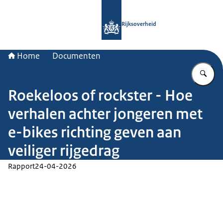
Naar de homepage van Rijksoverheid
Rijksoverheid
Home
Documenten
Vu
Roekeloos of rockster - Hoe
verhalen achter jongeren met
e-bikes richting geven aan
veiliger rijgedrag
Rapport
24-04-2026