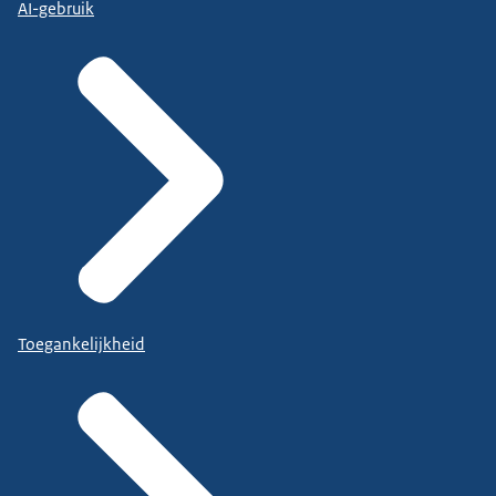
AI-gebruik
Toegankelijkheid