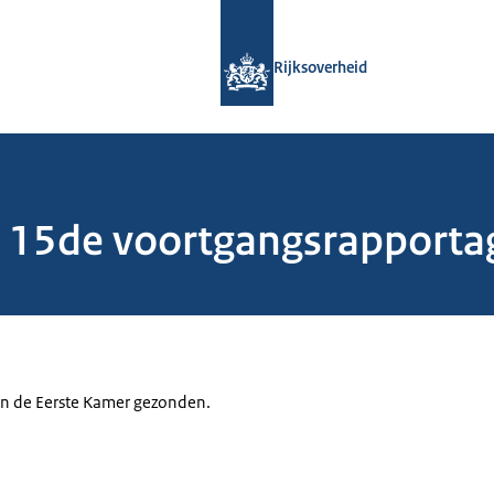
Naar de homepage van Rijksoverheid
Rijksoverheid
e 15de voortgangsrapporta
aan de Eerste Kamer gezonden.