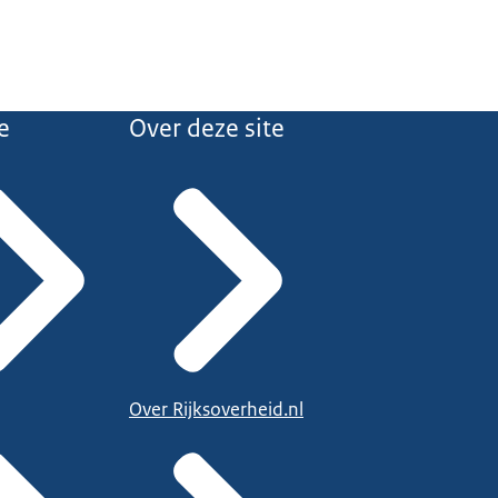
e
Over deze site
Over Rijksoverheid.nl