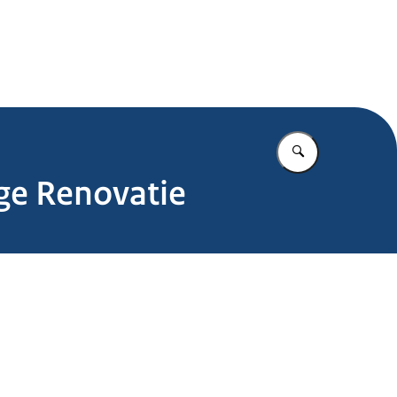
.nl
Vul in wat u z
ge Renovatie