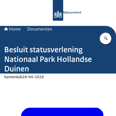
Naar de homepage van Rijksoverheid
Rijksoverheid
Home
Documenten
Vu
Besluit statusverlening
Nationaal Park Hollandse
Duinen
Kamerstuk
28-04-2026