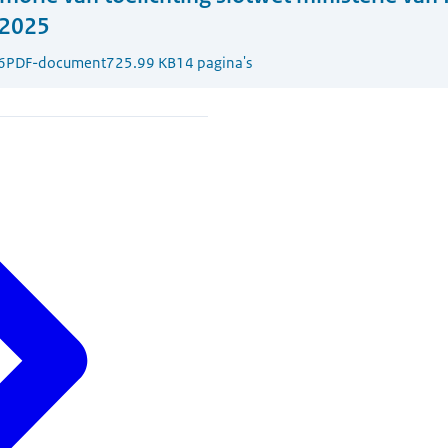
 2025
6
PDF-document
725.99 KB
14 pagina's