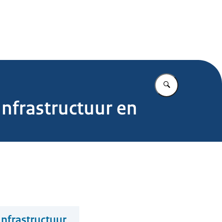
.nl
Vul in wat u z
Infrastructuur en
Infrastructuur