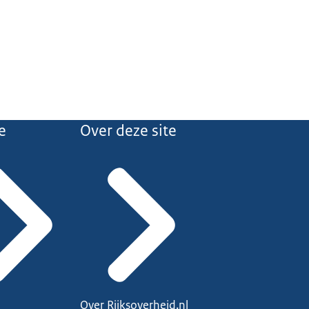
e
Over deze site
Over Rijksoverheid.nl