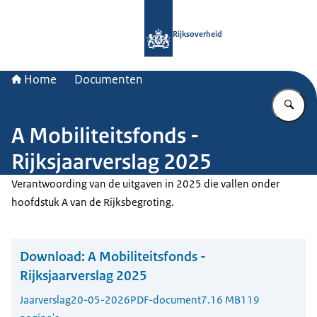
Naar de homepage van Rijksoverheid
Rijksoverheid
Home
Documenten
Vu
A Mobiliteitsfonds -
Rijksjaarverslag 2025
Verantwoording van de uitgaven in 2025 die vallen onder
hoofdstuk A van de Rijksbegroting.
Download:
A Mobiliteitsfonds -
Rijksjaarverslag 2025
Jaarverslag
20-05-2026
PDF-document
7.16 MB
119