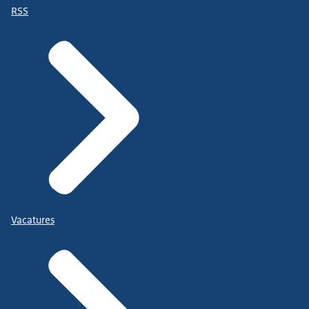
RSS
Vacatures