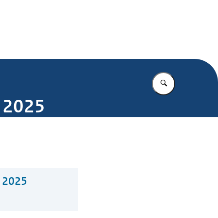
.nl
Vul in wat u z
k 2025
k 2025