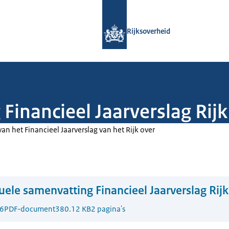
Naar de homepage van Rijksoverheid
Rijksoverheid
Financieel Jaarverslag Rij
van het Financieel Jaarverslag van het Rijk over
uele samenvatting Financieel Jaarverslag Rij
6
PDF-document
380.12 KB
2 pagina's