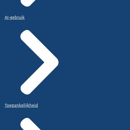
AI-gebruik
Toegankelijkheid