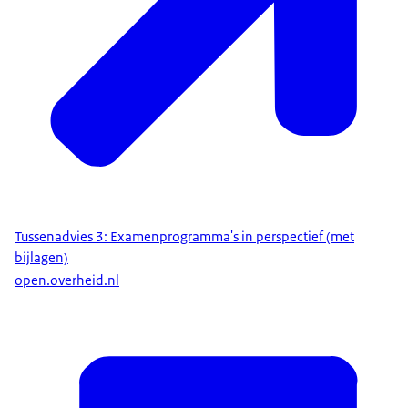
Tussenadvies 3: Examenprogramma's in perspectief (met
bijlagen)
open.overheid.nl