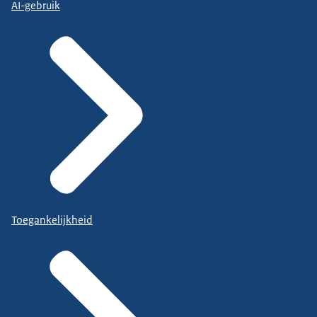
AI-gebruik
Toegankelijkheid