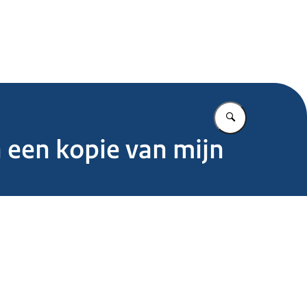
.nl
Vul in wat u z
 een kopie van mijn