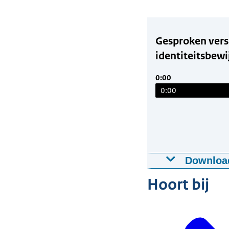
Gesproken vers
identiteitsbew
0:00
0:00
Downloa
Gesproken ve
Hoort bij
maken?
25-03-2024
03:
Download