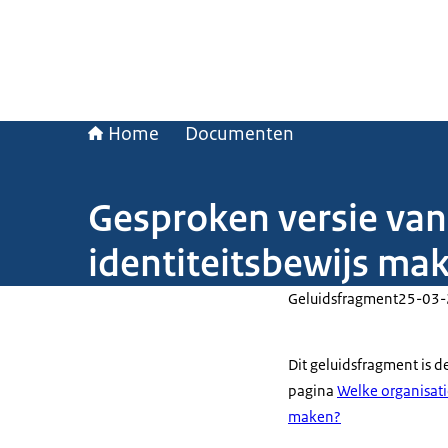
Home
Documenten
Gesproken versie van
identiteitsbewijs ma
Geluidsfragment
25-03
Dit geluidsfragment is d
pagina
Welke organisati
maken?