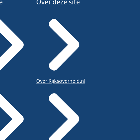
e
Over deze site
Over Rijksoverheid.nl