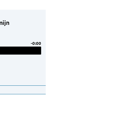
mijn
-0:00
teitsbewijs