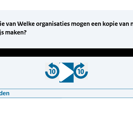
ie van Welke organisaties mogen een kopie van 
ijs maken?
den
rsie van Welke organisaties mogen een kopie van mijn identi
44
mp3
1.8 MB MB