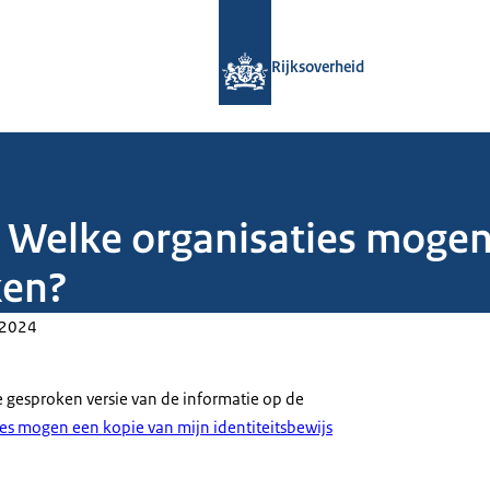
Naar de homepage van Rijksoverheid
Rijksoverheid
 Welke organisaties mogen
ken?
-2024
e gesproken versie van de informatie op de
es mogen een kopie van mijn identiteitsbewijs