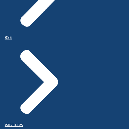
RSS
Vacatures