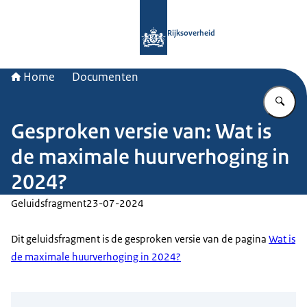
Naar de homepage van Rijksoverheid
Rijksoverheid
Home
Documenten
Vu
Gesproken versie van: Wat is
de maximale huurverhoging in
2024?
Geluidsfragment
23-07-2024
Dit geluidsfragment is de gesproken versie van de pagina
Wat is
de maximale huurverhoging in 2024?