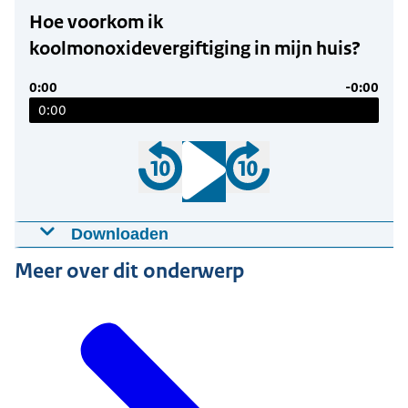
Hoe voorkom ik
koolmonoxidevergiftiging in mijn huis?
0:00
-0:00
0:00
Downloaden
Hoe voorkom ik koolmonoxidevergiftiging
Meer over dit onderwerp
in mijn huis?
14-03-2025
3:48
mp3
3,5 MB
Download