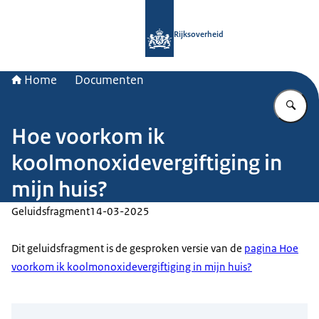
Naar de homepage van Rijksoverheid
Rijksoverheid
Home
Documenten
Vu
Hoe voorkom ik
koolmonoxidevergiftiging in
mijn huis?
Geluidsfragment
14-03-2025
Dit geluidsfragment is de gesproken versie van de
pagina Hoe
voorkom ik koolmonoxidevergiftiging in mijn huis?