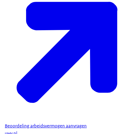
Heb ik recht op Wajong?
In de volgende situaties heeft u recht op Wajong:
e
U heeft op uw 18
verjaardag een langdurige
ziekte of handicap.
e
U kreeg na uw 18
en voor de dag dat u 30 jaar
werd een langdurige ziekte of handicap. In het
jaar voordat u uw ziekte of handicap kreeg,
volgde u minimaal 6 maanden een opleiding.
Daarnaast moet u voldoen aan de volgende
voorwaarden:
u woont in Nederland;
u volgt op dit moment geen opleiding;
u bent minimaal 18 jaar.
Beoordeling arbeidsvermogen aanvragen
Geen Wajong, wel bijstand?
uwv.nl