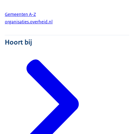
minimumloon.
Gemeenten A-Z
Wanneer eindigt mijn recht op
organisaties.overheid.nl
Wajong?
Uw recht op Wajong eindigt als:
Hoort bij
u weer kunt werken;
u in het buitenland gaat wonen;
u de AOW-leeftijd bereikt;
u langer dan 1 maand in detentie zit;
u een opleiding gaat volgen;
u zich niet aan de regels houdt;
u overlijdt.
Ik heb een Wajong-uitkering van
voor 2015. Wat verandert er voor
mij?