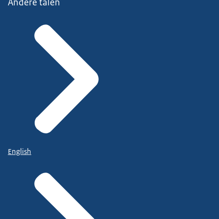
Andere talen
English