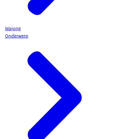
Heeft u een Wajong-uitkering van voor 2015, dan
behoudt u het recht op uw uitkering. Wel kan de
hoogte van uw uitkering vanaf 2018 omlaag gaan.
Wajong
UWV bekijkt tussen 2015 en 2018 de gegevens
Onderwerp
van iedereen met een Wajong-uitkering van voor
2015 opnieuw. Dat doet UWV om vast te stellen of
u wel of niet kunt werken.
Kunt u blijvend niet werken, dan behoudt u
gewoon uw Wajong-uitkering.
Kunt u wel werken, dan krijgt u hulp van UWV bij
het vinden van geschikt werk. U behoudt uw
Wajong-uitkering, maar de hoogte van de
uitkering wordt vanaf 1 januari 2018 70% van het
minimumloon.
Dit was informatie van de Rijksoverheid. Meer
informatie vindt u op: