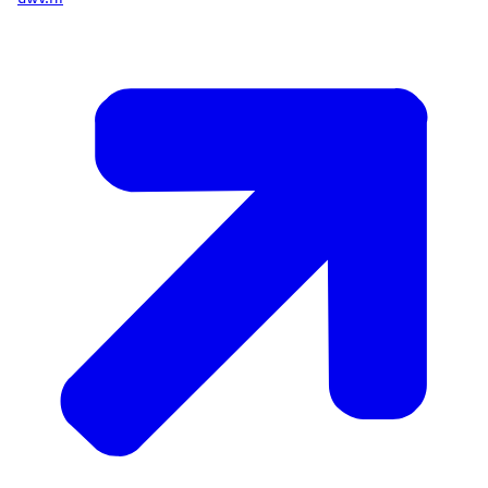
Kreeg u op jonge leeftijd een ziekte of handicap?
En kunt u mogelijk nog werken? Dan heeft u geen
recht op Wajong, maar misschien wel recht op
bijstand. Een bijstandsuitkering vraagt u aan bij de
gemeente. Uw gemeente helpt u ook bij het
zoeken naar geschikt werk.
Hoe kan ik Wajong regelen?
Heeft u een ziekte of handicap en daardoor
moeite bij het vinden van werk, dan kunt u bij
UWV een beoordeling van uw arbeidsvermogen
aanvragen. Als u blijvend geen arbeidsvermogen
heeft, dan kunt u misschien een Wajong-uitkering
krijgen.
Hoe hoog is de Wajong-uitkering?
De Wajong-uitkering is 75% van het