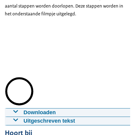
aantal stappen worden doorlopen. Deze stappen worden in
het onderstaande filmpje uitgelegd.
Downloaden
Animatie Wet verbetering poortwachter
Uitgeschreven tekst
15-02-2022
mp4
Stel, een werknemer is langere tijd uit de roulatie,
Hoort bij