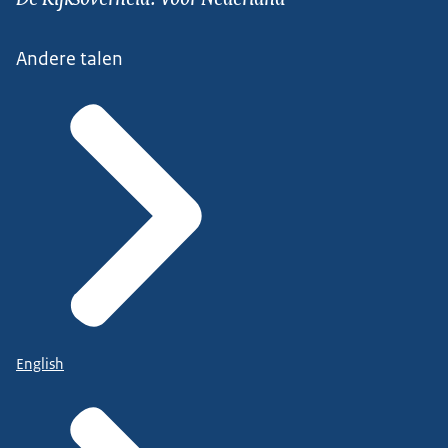
Voortgangsgesprekken
Andere talen
Samen bespreken zij elke zes weken hoe het gaat.
Werknemer en werkgever kijken telkens samen
wat de volgende stap is
Zo gaan werkgever én werknemer samen voor
werk en gezondheid.
Want verantwoord terugkeren naar werk, is beter
dan lang thuis zitten.
Voor iedereen!
English