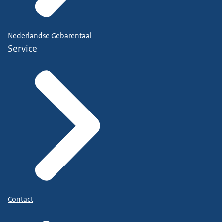
Russische kolen, het Russische gas en de Russische
olie. En zeker bij het Russische gas is dat echt nog
Nederlandse Gebarentaal
een opgave. We kunnen dat realiseren door hard
Service
te werken aan die mix van energiebesparing,
verduurzaming, maar het zal ook moeten leiden
tot meer import van energie uit andere landen.
Daarbij kijken we onder andere naar Liquid
Natural Gas, dus LNG. En we moeten maatregelen
nemen om te garanderen dat we gasopslagen, dat
die voor aankomende winter voldoende gevuld
zijn. Dan heb ik vannacht een paar van uw
collega’s getroffen nog op het Ministerie van
Financiën. Die hebben het volgehouden tot half
drie ’s nachts. Daar zijn de gesprekken een eind,
over de Voorjaarsnota, maar, zoals ik ook daar
Contact
gezegd heb, we rondden ze niet af. We hebben wel
zich op waar het zou kunnen landen. Maar het is