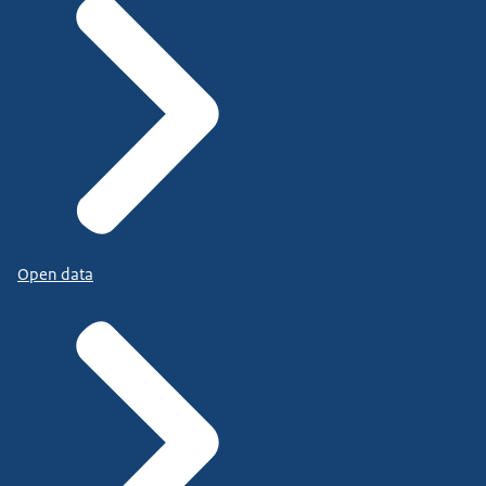
Open data