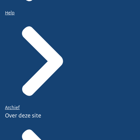
Help
Archief
Over deze site