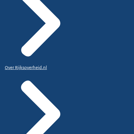
Over Rijksoverheid.nl