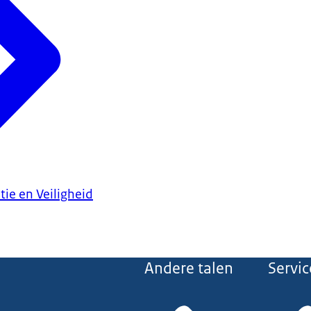
 onze weerbaarheid.
egie zorgen we voor een weerbaar en veerkrachtig Koninkrijk. Want o
erkste vorm van bescherming.
ksoverheid.nl/veiligheidsstrategie om meer te lezen (in beeld)
tie en Veiligheid
Andere talen
Servic