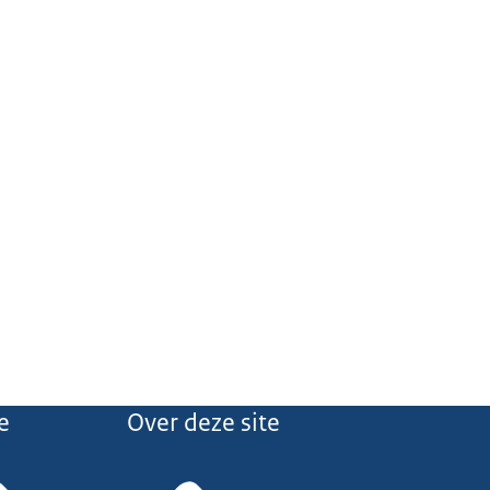
nze veiligheid
e
Over deze site