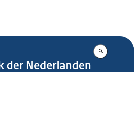
.nl
Vul in wat u z
jk der Nederlanden