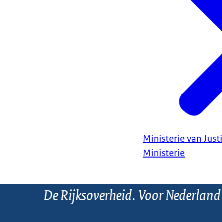
verhogen we
Met deze strat
verdient de st
Kijk op www.rij
Ministerie van Justi
Ministerie
De Rijksoverheid. Voor Nederland