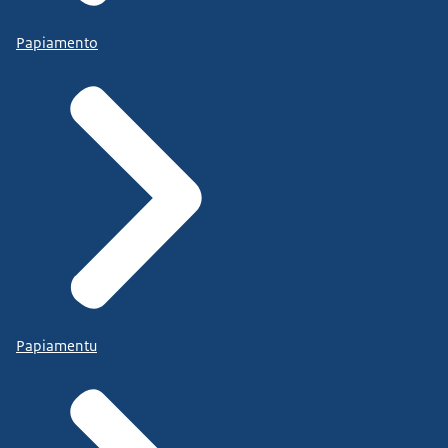
Zorgen we voor
toegankelijke rechtspraak.
Papiamento
Wij zijn het ministerie
van Justitie en Veiligheid.
Met recht voor iedereen.
Papiamentu