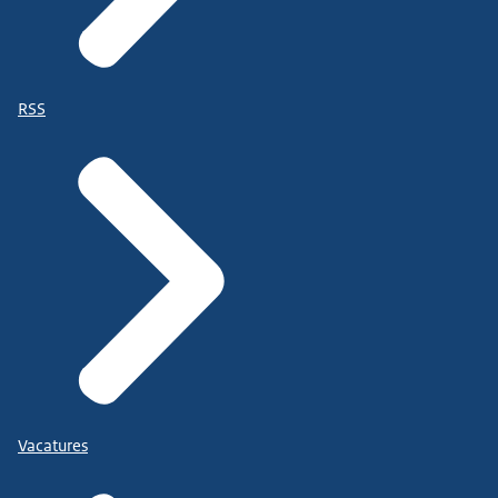
RSS
Vacatures