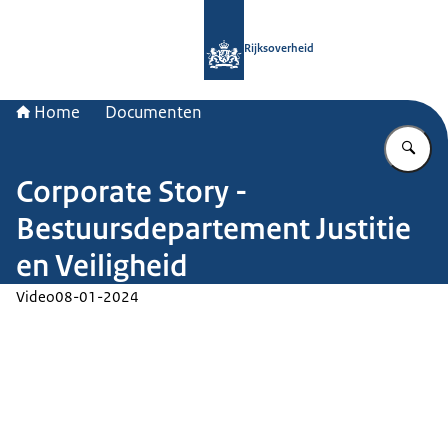
Naar de homepage van Rijksoverheid
Rijksoverheid
Home
Documenten
Vu
Corporate Story -
Bestuursdepartement Justitie
en Veiligheid
Video
08-01-2024