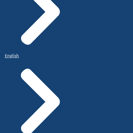
Recht en veiligheid raken mensen.
Door te luisteren zijn we zorgvuldig,
daadkrachtig en open over onze afwegingen.
Want iedereen moet kunnen
vertrouwen op rechtvaardigheid.
Samen met honderdduizend collega's
English
bij tal van organisaties...
staan we midden in de maatschappij.
Helpen we allerlei vormen van onrecht
en criminaliteit te voorkomen.
Zetten we ons in voor de bescherming
van de samenleving en het individu.
Handhaven we met
de menselijke maat.