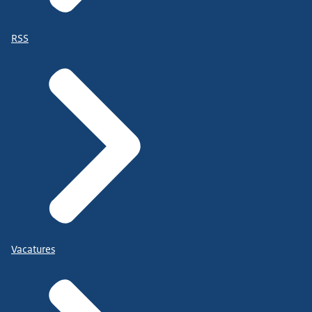
RSS
Vacatures