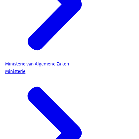
Daarom wil Nederland goede relaties hebben met
andere landen.
De landen zetten zich in om de stabiliteit in de
wereld te beschermen.
Door lid te zijn van de NAVO:
• Krijgt Nederland hulp van andere lidstaten bij
dreigingen als oorlog, terrorisme of
Ministerie van Algemene Zaken
cyberaanvallen.
Ministerie
• Krijgt Nederland toegang tot informatie van
NAVO-bondgenoten. Hierdoor kunnen
veiligheidsdiensten dreigingen snel herkennen.
• Wordt de economie (welvaart) van Nederland
beschermd. Binnen de NAVO werken landen
samen om het grondgebied te verdedigen. Denk
hierbij bijvoorbeeld ook aan vaarroutes op de
Atlantische Oceaan en rond Europa. Hierdoor