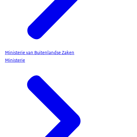
kunnen schepen veilig naar de Nederlandse
havens varen.
Nederlandse inzet voor de NAVO
Nederland draagt op verschillende manieren bij
aan de NAVO:
• Oefeningen, missies en militaire inzet
Ministerie van Buitenlandse Zaken
De krijgsmachten van NAVO-landen oefenen
Ministerie
vaak.
Nederland doet regelmatig mee aan grote NAVO-
oefeningen en missies.
Ook steunt Nederland de NAVO met militair
materiaal. Denk aan schepen, vliegtuigen en
gevechtsvoertuigen. Verder is Nederland
belangrijk voor transport. Andere NAVO-landen
vervoeren militair materieel via Nederlandse
havens en vliegvelden.
• Hulp bij een aanval