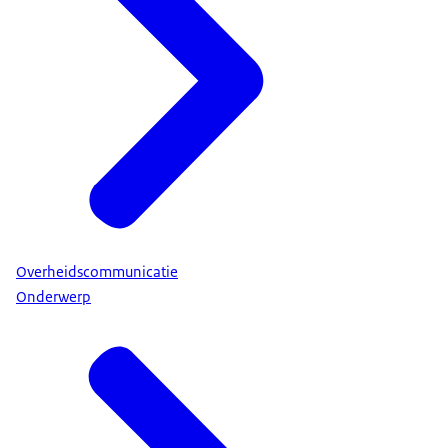
Meer dan 30 landen in Europa en Noord-Amerika
zijn lid van de NAVO.
De NAVO zorgt voor vrede en veiligheid in deze
landen.
Alle landen (bondgenoten) beschermen elkaar.
Oprichting van de NAVO
Na de Tweede Wereldoorlog richtten 12 landen de
NAVO op.
Nederland was 1 van de 12 landen.
Op 4 april 1949 tekenden deze 12 landen het
Overheidscommunicatie
NAVO-verdrag.
Onderwerp
Daarna werden nog 20 landen lid van de NAVO.
Bijvoorbeeld een aantal Oost-Europese landen.
Tijdens de Koude Oorlog onderdrukte de Sovjet-
Unie deze landen nog.
Dit gevaar bestaat nog steeds. De Russische
agressie tegen Oekraïne laat dat zien.