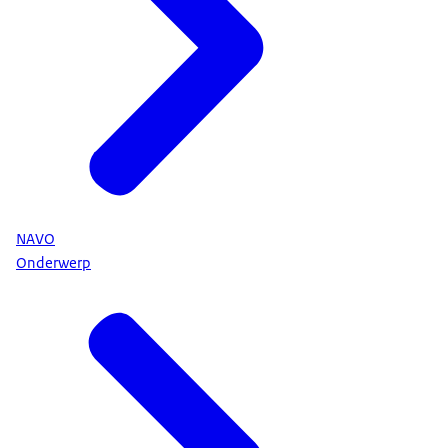
Daarom zijn Finland en Zweden nu ook lid
geworden van de NAVO.
Doel van de NAVO is vrede en veiligheid
De NAVO is er om vrede te bewaren. En om de
veiligheid van de leden te beschermen.
Daarnaast vinden de bondgenoten vrijheid,
democratie en mensenrechten belangrijk.
De NAVO heeft 3 taken:
NAVO
• verdedigen van het NAVO-grondgebied;
Onderwerp
• voorkomen en onder controle houden van
crises;
• samenwerken op het gebied van veiligheid.
Rol NAVO voor veiligheid in Nederland
Nederland is NAVO-lid om de Nederlandse
veiligheid te beschermen.
Wereldwijde dreigingen raken ook Nederland.