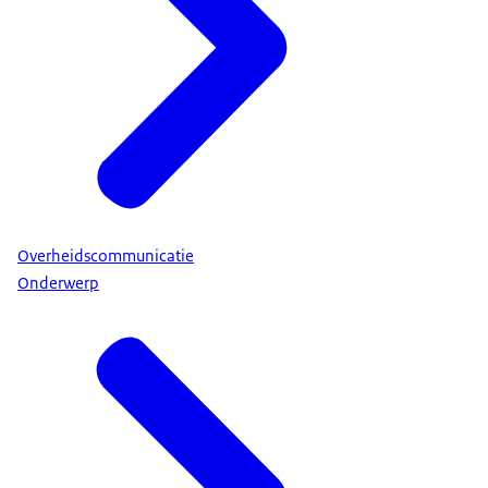
Iedereen gebruikt veel apparaten die alleen maar
werken op stroom. Zoals een koelkast. Stroom kan
voor lange tijd uitvallen. Bijvoorbeeld door een
cyberaanval of andere dreiging, overbelasting van
het netwerk en zelfs door extreem weer. Daarom is
het goed om vooruit te denken en
voorbereidingen te treffen bij langdurig uitval van
stroom.
Overheidscommunicatie
Denk vooruit
Onderwerp
• Bekijk in je eigen huishouden en omgeving wat
er afhankelijk is van elektriciteit.
• Bedenk van te voren wat de problemen kunnen
zijn als de stroomstoring lang duurt.
• Stel een noodpakket samen. Denk hierbij aan
drinkwater, eten dat lang houdbaar is, een
zaklamp, een radio op batterijen en een