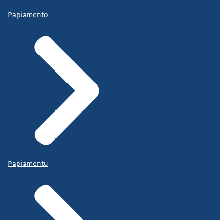
overheid noodvoorzieningen getroffen.
Papiamento
• Er is een Nationaal Crisisplan Elektriciteit
waardoor overheidspartijen en bedrijven weten
wat ze moeten doen als er een grote uitval van
elektriciteit is.
Papiamentu