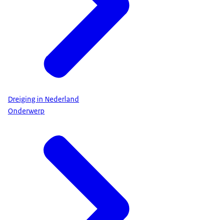
opgeladen powerbank (draagbare batterij om je
telefoon op te laden) zodat je je mobiele telefoon
kunt opladen.
Is de stroom uitgevallen?
• Bel geen 112, want het is geen acute nood. Wel
kun je bellen met het nationale
stroomstoringsnummer: 0800-9009.
Dreiging in Nederland
• Heb je nog internet op je telefoon op tablet?
Onderwerp
Kijk dan op