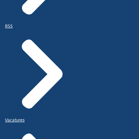
RSS
Vacatures