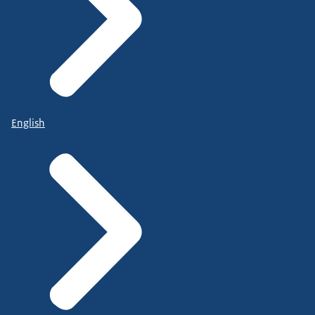
overzicht van alle radiozenders.
• Haal de stekkers uit stopcontacten. Zo voorkom
je schade aan apparaten op het moment dat de
stroom weer terugkomt.
• Is het koud? Houd ramen en deuren gesloten,
zodat de warmte binnenblijft. En verwarm en
bewoon vooral de kleinste ruimten in je huis.
English
• Loop langs bij buren die misschien hulp nodig
hebben. Kijk of je kunt helpen met praktische
zaken of een powerbank om een telefoon op te
laden.
Wat doet de overheid?
• Alle Europese netbeheerders (in Nederland is dit
TenneT) hebben samen regels opgesteld om de
betrouwbaarheid van de elektriciteitsvoorziening
te garanderen.
• Bij langdurige stroomuitval worden door de