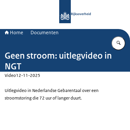
Naar de homepage van Rijksoverheid
Rijksoverheid
Home
Documenten
Vu
Geen stroom: uitlegvideo in
NGT
Video
12-11-2025
Uitlegvideo in Nederlandse Gebarentaal over een
stroomstoring die 72 uur of langer duurt.