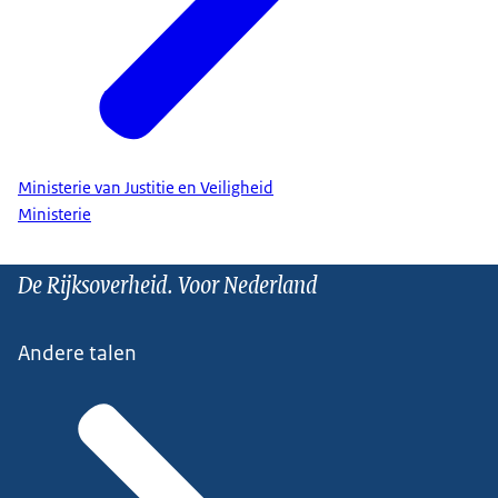
Ministerie van Justitie en Veiligheid
Ministerie
De Rijksoverheid. Voor Nederland
Andere talen
http://www.rijksoverheid.nl
of de website van je
gemeente of veiligheidsregio voor actuele
informatie.
• Luister naar je regionale omroep op je radio op
batterijen. Of gebruik de autoradio. Bekijk hier het