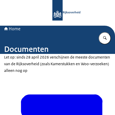
Naar de homepage van Rijksoverheid
Rijksoverheid
Home
Vu
Documenten
Let op: sinds 28 april 2026 verschijnen de meeste documenten
van de Rijksoverheid (zoals Kamerstukken en Woo-verzoeken)
alleen nog op