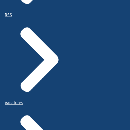
RSS
Vacatures