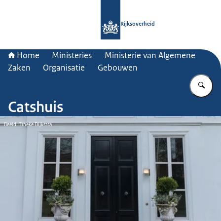
Naar de homepage van Rijksoverheid
Rijksoverheid
Home
Ministeries
Ministerie van Algemene
Zaken
Organisatie
Gebouwen
Vu
Catshuis
Beeld: Tineke Dijkstra