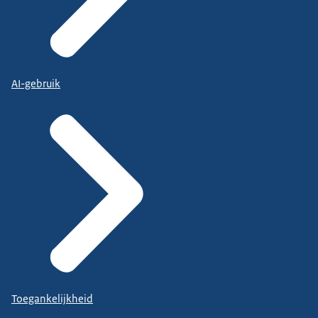
AI-gebruik
Toegankelijkheid