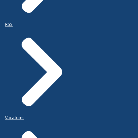
RSS
Vacatures