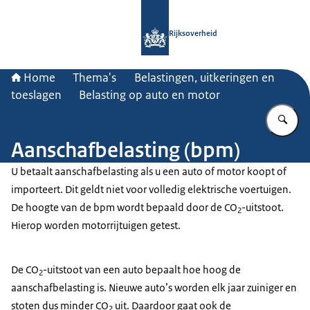
Naar de homepage van Rijksoverheid
Rijksoverheid
Home
Thema's
Belastingen, uitkeringen en
toeslagen
Belasting op auto en motor
Vu
Aanschafbelasting (bpm)
U betaalt aanschafbelasting als u een auto of motor koopt of
importeert. Dit geldt niet voor volledig elektrische voertuigen.
De hoogte van de bpm wordt bepaald door de CO
-uitstoot.
2
Hierop worden motorrijtuigen getest.
De CO
-uitstoot van een auto bepaalt hoe hoog de
2
aanschafbelasting is. Nieuwe auto’s worden elk jaar zuiniger en
stoten dus minder CO
uit. Daardoor gaat ook de
2