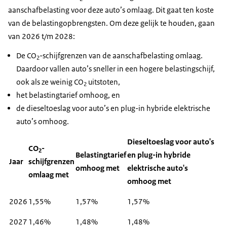
aanschafbelasting voor deze auto’s omlaag. Dit gaat ten koste
van de belastingopbrengsten. Om deze gelijk te houden, gaan
van 2026 t/m 2028:
De CO
-schijfgrenzen van de aanschafbelasting omlaag.
2
Daardoor vallen auto’s sneller in een hogere belastingschijf,
ook als ze weinig CO
uitstoten,
2
het belastingtarief omhoog, en
de dieseltoeslag voor auto’s en plug-in hybride elektrische
auto’s omhoog.
Dieseltoeslag voor auto's
CO
-
2
Belastingtarief
en plug-in hybride
Jaar
schijfgrenzen
omhoog met
elektrische auto's
omlaag met
omhoog met
2026
1,55%
1,57%
1,57%
2027
1,46%
1,48%
1,48%