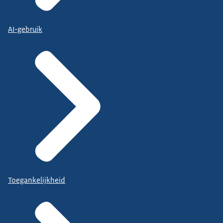
AI-gebruik
Toegankelijkheid