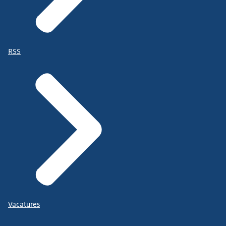
RSS
Vacatures